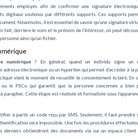
pements employés afin de confirmer une signature électroniq
cats digitaux soutenus par différents supports. Ces supports per
ocument. Néanmoins, il est essentiel de savoir qu’une signature virt
n fait, derrière le nom et le prénom de l’intéressé, on peut découv
personne ainsi qu’un fichier.
numérique
re numérique
? En général, quand un individu signe un d
son adresse électronique ou un hyperlien qui permet d’accéder à la 
 cliqué vient le moment de recueillir le consentement éclairé. En
e ou le PSCo qui garantit que la personne concernée a bien 
 parapher. Cette étape est réalisée et formalisée sous l’apparen
tifier à partir un code reçu par SMS. Seulement, il faut prendre 
uthentification sera impossible. Une fois les procédures effectuées
es derniers obtiendront des documents via sur un espace client