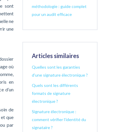
ue sont
méthodologie : guide complet
mettent
pour un audit efficace
uelle ne
rir une
Articles similaires
ossier
page où
Quelles sont les garanties
 somme,
d’une signature électronique ?
pris en
Quels sont les différents
ce d’un
formats de signature
électronique ?
soin de
Signature électronique :
 et que
comment vérifier l’identité du
 ou par
signataire ?