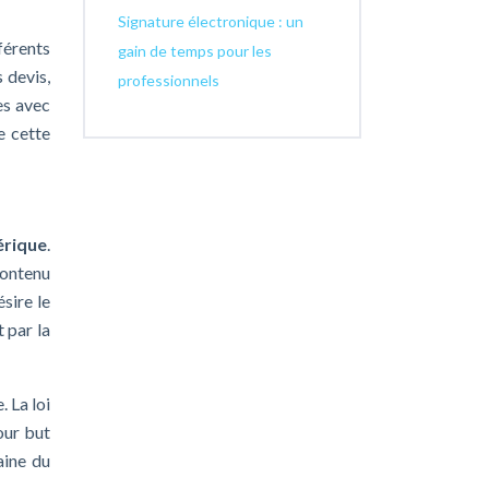
Signature électronique : un
férents
gain de temps pour les
s devis,
professionnels
es avec
e cette
érique
.
contenu
sire le
 par la
. La loi
our but
aine du