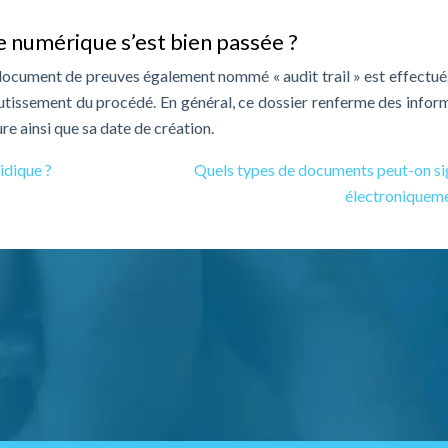
 numérique s’est bien passée ?
n document de preuves également nommé « audit trail » est effectué.
utissement du procédé. En général, ce dossier renferme des infor
ure ainsi que sa date de création.
ridique ?
Quels types de documents peut-on si
électroniqueme