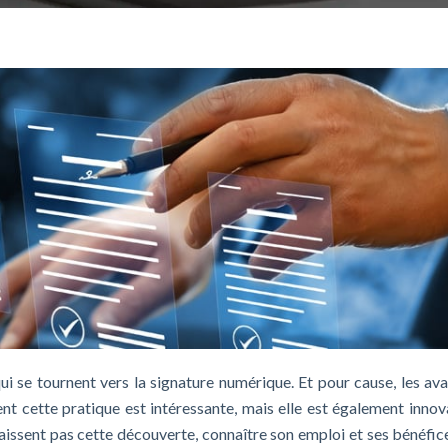
ui se tournent vers la signature numérique. Et pour cause, les av
t cette pratique est intéressante, mais elle est également innov
naissent pas cette découverte, connaître son emploi et ses bénéfic