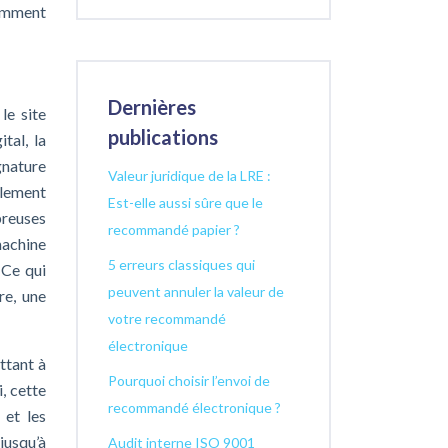
comment
Dernières
le site
publications
tal, la
gnature
Valeur juridique de la LRE :
llement
Est-elle aussi sûre que le
breuses
recommandé papier ?
machine
5 erreurs classiques qui
 Ce qui
peuvent annuler la valeur de
re, une
votre recommandé
électronique
ttant à
Pourquoi choisir l’envoi de
, cette
recommandé électronique ?
 et les
jusqu’à
Audit interne ISO 9001