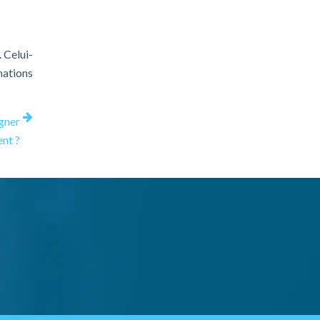
 Celui-
mations
gner
nt ?