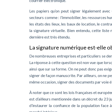
courrier électronique.
Les papiers qu’on peut signer légalement avec 
secteurs comme : l’immobilier, les ressources huma
les états des lieux, les baux de location, le cont
la signature virtuelle. Bien entendu, cette lis
dernière est très étendu.
La signature numérique est-elle ob
De nombreuses entreprises et particuliers se de
La réponse à cette question est non vue que lors
ainsi que sur sa forme. On ne peut donc pas exige
signer de façon manuscrite. Par ailleurs, on ne p
même occasion, signer des documents par voie é
À noter que ce sont les lois françaises et europée
est d’ailleurs mentionnée dans un décret du 23 j
d’instaurer la confiance de la population face 
marché intérieur.