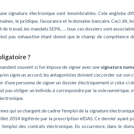
une signature électronique sont innombrables. Cela englobe dif
ines, le juridique, l’assurance et le domaine bancaire. Ceci dit, le
rat de travail, les mandats SEPA, … tous ces dossiers sont associabl
te n’est pas exhaustive étant donné que le champ de compétence d
ligatoire ?
mandent souvent si l’on impose de signer avec une
signature num
qu’on signe un accord, les antagonistes doivent s’accorder sur son 
r d’une personne de signer un dossier électriquement si celui-ci dé
eut pas obliger un individu à correspondre par la voie numérique, et
lectronique.
nnes qui se chargent de cadrer l’emploi de la signature électronique
uillet 2014 légiférée par la prescription elDAS. Ce dernier ayant p
à l’emploi des contrats électronique. En occurrence, dans le dom